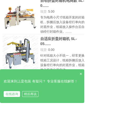
自动折盖封箱机电商款 SL-
0......
现货:
5.00
专为电商小尺寸纸箱开发的封箱
机，拆捆后放入设备经行单向的
封底作业，纸箱放入操作台后自
......
动经行封箱作业。
自适应折盖封箱机 SL-
05......
现货:
0.00
针对纸箱大小不统一，经常更换
纸箱工况设计，纸箱拆捆后放入
设备经行单向的封底作业，纸箱
......
放入操作台后自动
×
<
1
>
欢迎来到上栾包装 有疑问？ 专业客服在线解答！
在线咨询
稍后再说
首页
电话
在线咨询
拨打电话
全国服务热线